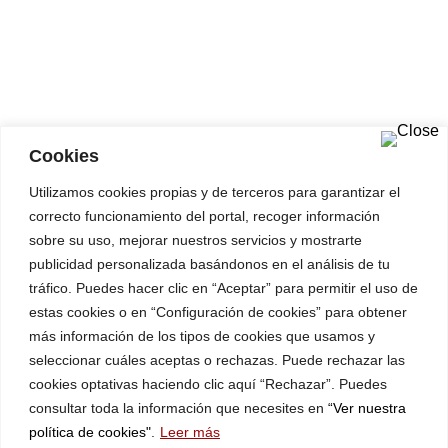
Aviso legal
Política de privacidad
Política de cookies
Condiciones de compra
Envíos
Formas de pago
Redes sociales
Cookies
Utilizamos cookies propias y de terceros para garantizar el
correcto funcionamiento del portal, recoger información
sobre su uso, mejorar nuestros servicios y mostrarte
Diseñado por
Voro Marketing
. Saborea Castilla y León, un
publicidad personalizada basándonos en el análisis de tu
proyecto de
tráfico. Puedes hacer clic en “Aceptar” para permitir el uso de
estas cookies o en “Configuración de cookies” para obtener
Picoreta blanco Oro del Duero
más información de los tipos de cookies que usamos y
seleccionar cuáles aceptas o rechazas. Puede rechazar las
14,50
€
cookies optativas haciendo clic aquí “Rechazar”. Puedes
2 disponibles
consultar toda la información que necesites en
“Ver nuestra
política de cookies"
.
Leer más