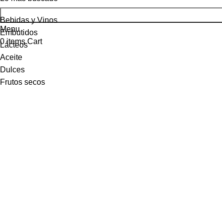
Bebidas y Vinos
Menu
Embutidos
0
items
Cart
Lácteos
Aceite
Dulces
Frutos secos